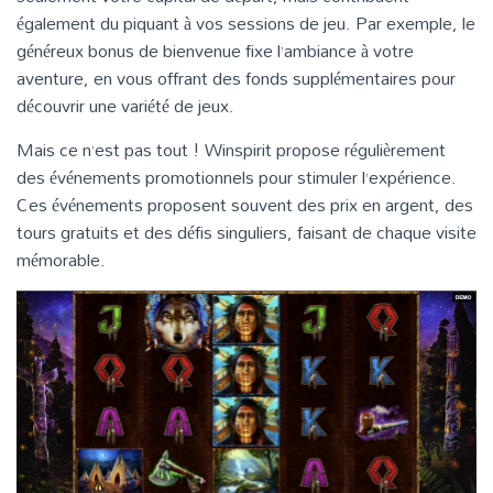
également du piquant à vos sessions de jeu. Par exemple, le
généreux bonus de bienvenue fixe l’ambiance à votre
aventure, en vous offrant des fonds supplémentaires pour
découvrir une variété de jeux.
Mais ce n’est pas tout ! Winspirit propose régulièrement
des événements promotionnels pour stimuler l’expérience.
Ces événements proposent souvent des prix en argent, des
tours gratuits et des défis singuliers, faisant de chaque visite
mémorable.