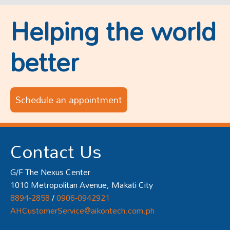
Helping the world
better
Schedule an appointment
Contact Us
G/F The Nexus Center
1010 Metropolitan Avenue, Makati City
8894-2858
/
0906-0942921
AHCustomerService@aikontech.com.ph