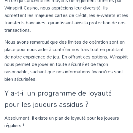
En ce qui concerne les moyens de règlement offertes par
Winspirit Casino, nous apprécions leur diversité. Ils
admettent les majeures cartes de crédit, les e-wallets et les
transferts bancaires, garantissant ainsi la protection de nos
transactions.
Nous avons remarqué que des limites de opération sont en
place pour nous aider à contrôler nos frais tout en profitant
de notre expérience de jeu. En offrant ces options, Winspirit
nous permet de jouer en toute sécurité et de façon
raisonnable, sachant que nos informations financières sont
bien sécurisées.
Y a-t-il un programme de loyauté
pour les joueurs assidus ?
Absolument, il existe un plan de loyauté pour les joueurs
réguliers !