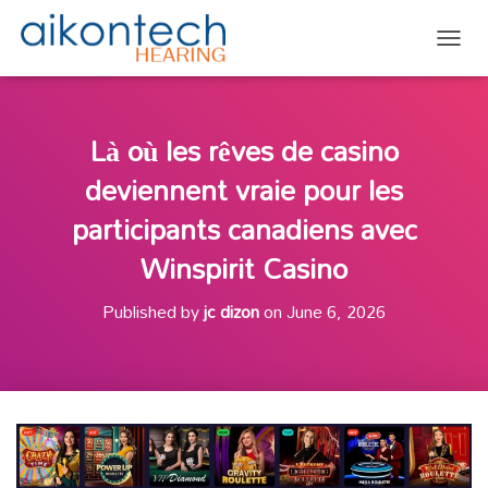
TOGG
Là où les rêves de casino
deviennent vraie pour les
participants canadiens avec
Winspirit Casino
Published by
jc dizon
on
June 6, 2026