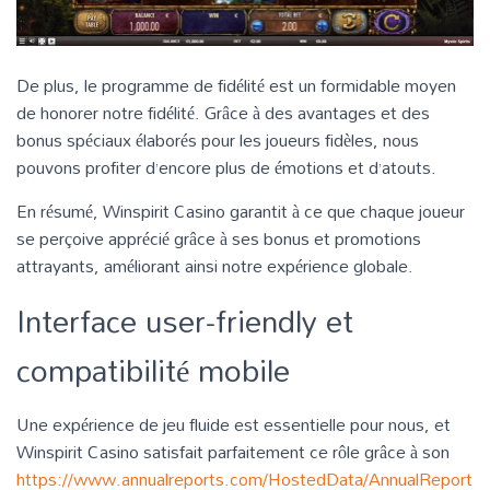
De plus, le programme de fidélité est un formidable moyen
de honorer notre fidélité. Grâce à des avantages et des
bonus spéciaux élaborés pour les joueurs fidèles, nous
pouvons profiter d’encore plus de émotions et d’atouts.
En résumé, Winspirit Casino garantit à ce que chaque joueur
se perçoive apprécié grâce à ses bonus et promotions
attrayants, améliorant ainsi notre expérience globale.
Interface user-friendly et
compatibilité mobile
Une expérience de jeu fluide est essentielle pour nous, et
Winspirit Casino satisfait parfaitement ce rôle grâce à son
https://www.annualreports.com/HostedData/AnnualReport