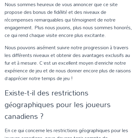
Nous sommes heureux de vous annoncer que ce site
propose des bonus de fidélité et des niveaux de
récompenses remarquables qui témoignent de notre
engagement. Plus nous jouons, plus nous sommes honorés,
ce qui rend chaque visite encore plus excitante.
Nous pouvons aisément suivre notre progression à travers
les différents niveaux et obtenir des avantages exclusifs au
fur et à mesure. C’est un excellent moyen d’enrichir notre
expérience de jeu et de nous donner encore plus de raisons
d’apprécier notre temps de jeu !
Existe-t-il des restrictions
géographiques pour les joueurs
canadiens ?
En ce qui concerne les restrictions géographiques pour les
joueurs canadiens, nous devons tenir compte de