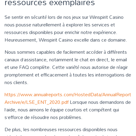
ressources exemplaires
Se sentir en sécurité lors de nos jeux sur Winspirit Casino
nous pousse naturellement à explorer les services et
ressources disponibles pour enrichir notre expérience.
Heureusement, Winspirit Casino excelle dans ce domaine.
Nous sommes capables de facilement accéder à différents
canaux d’assistance, notamment le chat en direct, le email
et une FAQ complète. Cette variété nous autorise de réagir
promptement et efficacement à toutes les interrogations de
nos clients.
https://www.annualreports.com/HostedData/AnnualReport
Archive/e/LSE_ENT_2020.pdf
Lorsque nous demandons de
l’aide, nous aimons le équipe courtois et compétent qui
s’efforce de résoudre nos problèmes.
De plus, les nombreuses ressources disponibles nous