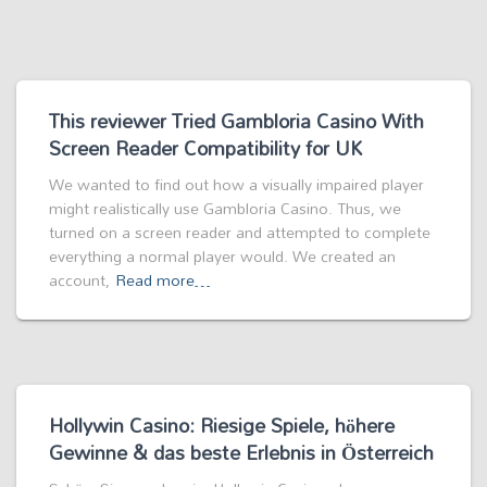
This reviewer Tried Gambloria Casino With
Screen Reader Compatibility for UK
We wanted to find out how a visually impaired player
might realistically use Gambloria Casino. Thus, we
turned on a screen reader and attempted to complete
everything a normal player would. We created an
account,
Read more…
Hollywin Casino: Riesige Spiele, höhere
Gewinne & das beste Erlebnis in Österreich