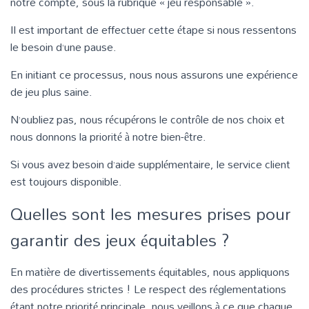
notre compte, sous la rubrique « jeu responsable ».
Il est important de effectuer cette étape si nous ressentons
le besoin d’une pause.
En initiant ce processus, nous nous assurons une expérience
de jeu plus saine.
N’oubliez pas, nous récupérons le contrôle de nos choix et
nous donnons la priorité à notre bien-être.
Si vous avez besoin d’aide supplémentaire, le service client
est toujours disponible.
Quelles sont les mesures prises pour
garantir des jeux équitables ?
En matière de divertissements équitables, nous appliquons
des procédures strictes ! Le respect des réglementations
étant notre priorité principale, nous veillons à ce que chaque