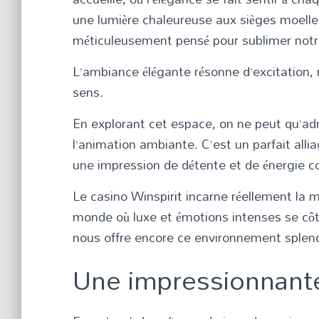
une lumière chaleureuse aux sièges moelleux
méticuleusement pensé pour sublimer notre
L’ambiance élégante résonne d’excitation,
sens.
En explorant cet espace, on ne peut qu’admi
l’animation ambiante. C’est un parfait alli
une impression de détente et de énergie co
Le casino Winspirit incarne réellement la
monde où luxe et émotions intenses se cô
nous offre encore ce environnement splen
Une impressionnante