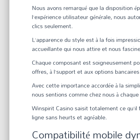
Nous avons remarqué que la disposition épu
l’expérience utilisateur générale, nous aut
clics seulement.
L’apparence du style est à la fois impress
accueillante qui nous attire et nous fascine
Chaque composant est soigneusement posi
offres, à l’support et aux options bancair
Avec cette importance accordée à la simpli
nous sentions comme chez nous à chaque 
Winspirit Casino saisit totalement ce qu’i
ligne sans heurts et agréable.
Compatibilité mobile d