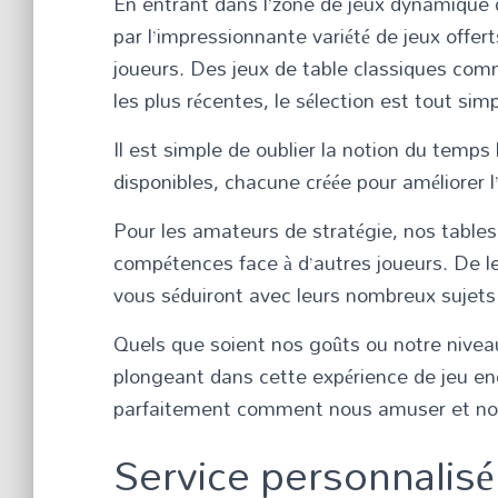
En entrant dans l’zone de jeux dynamique 
par l’impressionnante variété de jeux offert
joueurs. Des jeux de table classiques comm
les plus récentes, le sélection est tout si
Il est simple de oublier la notion du temp
disponibles, chacune créée pour améliorer
Pour les amateurs de stratégie, nos tables
compétences face à d’autres joueurs. De l
vous séduiront avec leurs nombreux sujets 
Quels que soient nos goûts ou notre niveau,
plongeant dans cette expérience de jeu eng
parfaitement comment nous amuser et nous 
Service personnalis