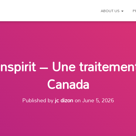
ABOUT US
P
nspirit – Une traitement
Canada
Published by
jc dizon
on
June 5, 2026