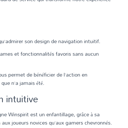
u’admirer son design de navigation intuitif.
ames et fonctionnalités favoris sans aucun
ous permet de bénéficier de l’action en
que n’a jamais été.
 intuitive
igne Winspirit est un enfantillage, grâce à sa
en aux joueurs novices qu’aux gamers chevronnés.