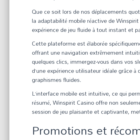
Que ce soit lors de nos déplacements quoti
la adaptabilité mobile réactive de Winspiri
expérience de jeu fluide à tout instant et p
Cette plateforme est élaborée spécifiqueme
offrant une navigation extrêmement intuitiv
quelques clics, immergez-vous dans vos slo
d’une expérience utilisateur idéale grâce 
graphismes fluides.
L’interface mobile est intuitive, ce qui p
résumé, Winspirit Casino offre non seuleme
session de jeu plaisante et captivante, met
Promotions et réco